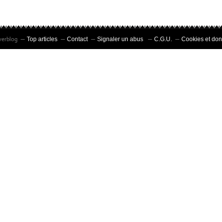
verblog
Top articles
Contact
Signaler un abus
C.G.U.
Cookies et do