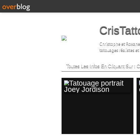
CrisTat
Christophe et Roxane D
tatouages réalistes et
Toutes Les Infos En Cliquant Sur :
TATOUAGE
PORTRAIT JOEY
JORDISON