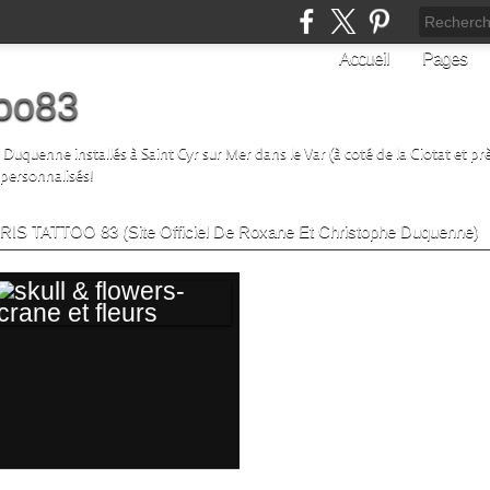
Accueil
Pages
too83
uquenne installés à Saint Cyr sur Mer dans le Var (à coté de la Ciotat et prè
 personnalisés!
 CRIS TATTOO 83 (Site Officiel De Roxane Et Christophe Duquenne)
SKULL & FLOWERS-
CRANE ET FLEURS