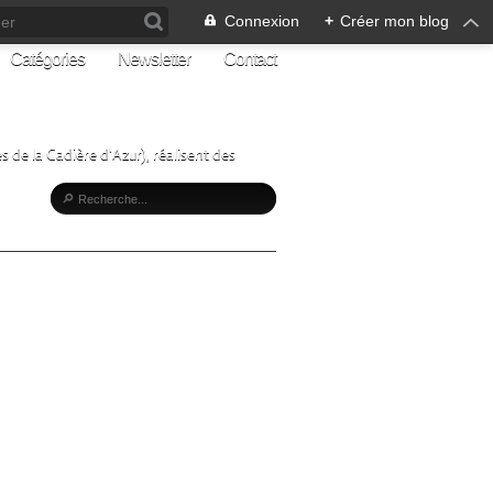
Connexion
+
Créer mon blog
Catégories
Newsletter
Contact
s de la Cadière d'Azur), réalisent des