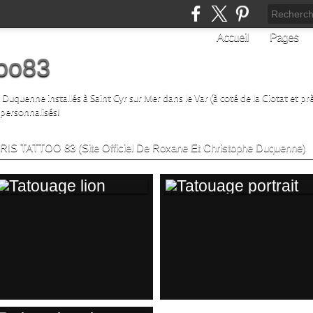
Accueil
Pages
too83
uquenne installés à Saint Cyr sur Mer dans le Var (à coté de la Ciotat et prè
 personnalisés!
 CRIS TATTOO 83 (Site Officiel De Roxane Et Christophe Duquenne)
TATOUAGE LION
TATOUAGE
PORTRAIT