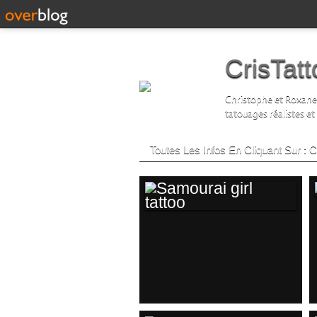
CrisTat
Christophe et Roxane D
tatouages réalistes et
Toutes Les Infos En Cliquant Sur :
SAMOURAI GIRL
TATTOO