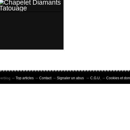
CHAPELET
DIAMANTS
TATOUAGE
verblog
Top articles
Contact
Signaler un abus
C.G.U.
Cookies et do