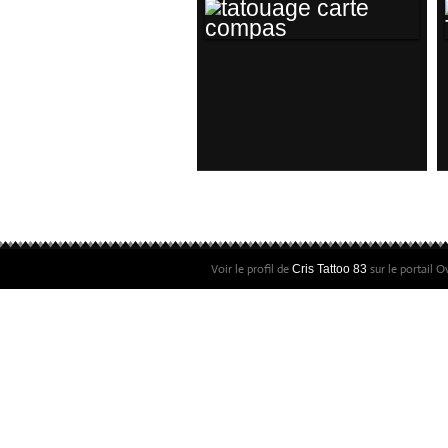
TATOUAGE CARTE
COMPAS
Voir le profil de
sur le portail O
Cris Tattoo 83