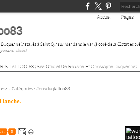
Accueil
Pages
too83
uquenne installés à Saint Cyr sur Mer dans le Var (à coté de la Ciotat et prè
 personnalisés!
 CRIS TATTOO 83 (Site Officiel De Roxane Et Christophe Duquenne)
SUIVE
0:12
-
Catégories :
#crisduqtattoo83
Lik
 Hanche.
ARTI
ost
0