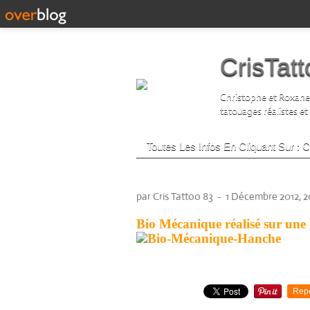
CrisTat
Christophe et Roxane D
tatouages réalistes et
Toutes Les Infos En Cliquant Sur :
bio mécanique hanche
par Cris Tattoo 83
-
1 Décembre 2012, 2
Bio Mécanique réalisé sur une
Partager cet article
Rep