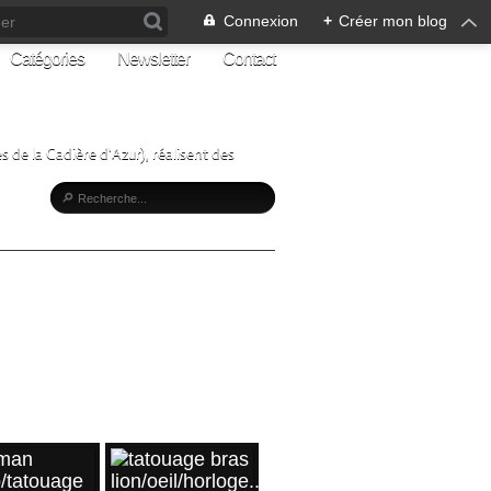
Connexion
+
Créer mon blog
Catégories
Newsletter
Contact
s de la Cadière d'Azur), réalisent des
Z-MOI
e ma page
CLES RÉCENTS