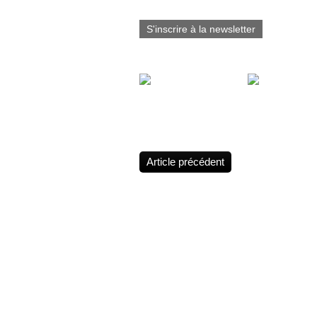
S'inscrire à la newsletter
Vous aimerez aussi :
tatouage bras
studio cris tatt
lion/oeil/horloge...
nouveau look
Article précédent