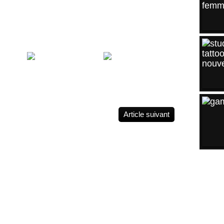
Eagle Tattoo Arm
game-tattoo
oo 83
Article suivant
ARCH
2026
Août