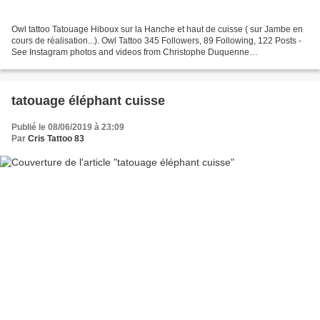
Owl tattoo Tatouage Hiboux sur la Hanche et haut de cuisse ( sur Jambe en
cours de réalisation...). Owl Tattoo 345 Followers, 89 Following, 122 Posts -
See Instagram photos and videos from Christophe Duquenne
(@christophe_duquenne) Lien ( ci-dessus )...
tatouage éléphant cuisse
Publié le 08/06/2019 à 23:09
Par
Cris Tattoo 83