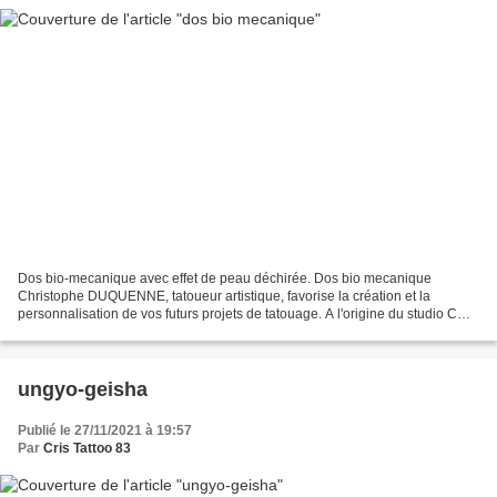
Dos bio-mecanique avec effet de peau déchirée. Dos bio mecanique
Christophe DUQUENNE, tatoueur artistique, favorise la création et la
personnalisation de vos futurs projets de tatouage. A l'origine du studio CRIS
TATTOO 83, il s'est installé depuis 2009,...
ungyo-geisha
Publié le 27/11/2021 à 19:57
Par
Cris Tattoo 83