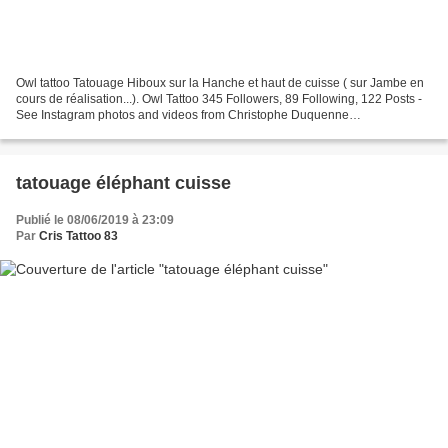
Owl tattoo Tatouage Hiboux sur la Hanche et haut de cuisse ( sur Jambe en
cours de réalisation...). Owl Tattoo 345 Followers, 89 Following, 122 Posts -
See Instagram photos and videos from Christophe Duquenne
(@christophe_duquenne) Lien ( ci-dessus )...
tatouage éléphant cuisse
Publié le 08/06/2019 à 23:09
Par
Cris Tattoo 83