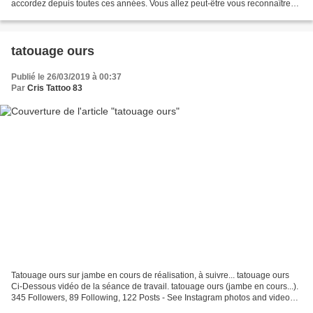
accordez depuis toutes ces années. Vous allez peut-être vous reconnaître
parmi ces quelques photos, mais...
tatouage ours
Publié le 26/03/2019 à 00:37
Par
Cris Tattoo 83
Tatouage ours sur jambe en cours de réalisation, à suivre... tatouage ours
Ci-Dessous vidéo de la séance de travail. tatouage ours (jambe en cours...).
345 Followers, 89 Following, 122 Posts - See Instagram photos and videos
from Christophe Duquenne...