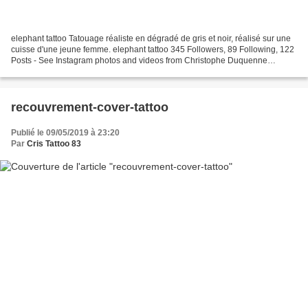
elephant tattoo Tatouage réaliste en dégradé de gris et noir, réalisé sur une
cuisse d'une jeune femme. elephant tattoo 345 Followers, 89 Following, 122
Posts - See Instagram photos and videos from Christophe Duquenne
(@christophe_duquenne) Cris Tattoo...
recouvrement-cover-tattoo
Publié le 09/05/2019 à 23:20
Par
Cris Tattoo 83