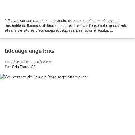
J-P, avait sur son épaule, une branche de ronce qui était posée sur un
ensemble de flammes et dégradé de gris, il trouvait l'ensemble un peu vide
et sans vie...Après discussions et deux séances, voici le résultat.
modification old tattoo Cris Tattoo 83...
tatouage ange bras
Publié le 18/10/2014 à 23:30
Par
Cris Tattoo 83