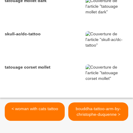
tatouage mollet dark
skull-ac/dc-tattoo
tatouage corset mollet
< woman with cats tattoo
bouddha-tattoo-arm-by-
christophe-duquenne >