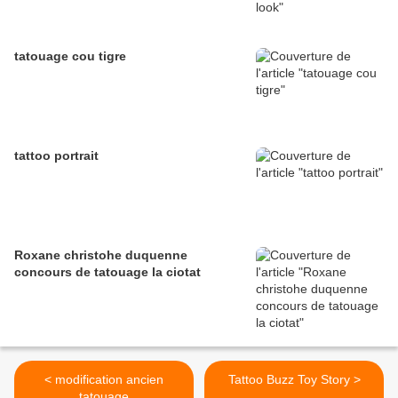
tatouage cou tigre
tattoo portrait
Roxane christohe duquenne
concours de tatouage la ciotat
< modification ancien
Tattoo Buzz Toy Story >
tatouage