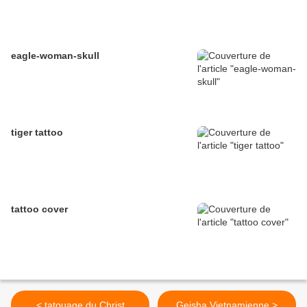
eagle-woman-skull
tiger tattoo
tattoo cover
< tatouage du Christ
Geisha Vietnamienne >