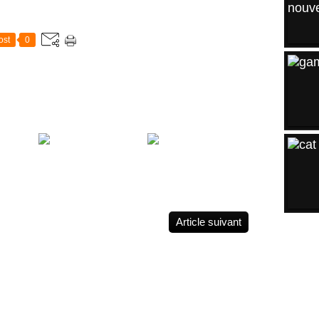
ost
0
rm
game-tattoo
angel vs demon
tattoo
Article suivant
ARCH
2026
Mars