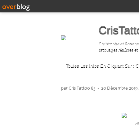
CrisTat
Christophe et Roxane D
tatouages réalistes et
Toutes Les Infos En Cliquant Sur :
tatouage viking roxane
par Cris Tattoo 83
-
20 Décembre 2019,
tatouage viking manche
à Cristattoo83 à Saint-
vi