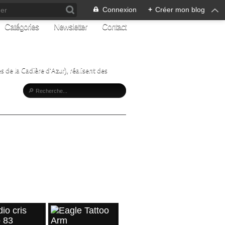
Connexion
+
Créer mon blog
Catégories
Newsletter
Contact
s de la Cadière d'Azur), réalisent des
Z-MOI
e ma page
CLES RÉCENTS