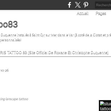
Accueil
Pages
too83
uquenne installés à Saint Cyr sur Mer dans le Var (à coté de la Ciotat et prè
 personnalisés!
 CRIS TATTOO 83 (Site Officiel De Roxane Et Christophe Duquenne)
 duquenne
SUIVE
 10:26
tte réalisé par Roxane Duquenne
Lik
Cyr-sur-mer France
ARTI
king lanscape tattoo