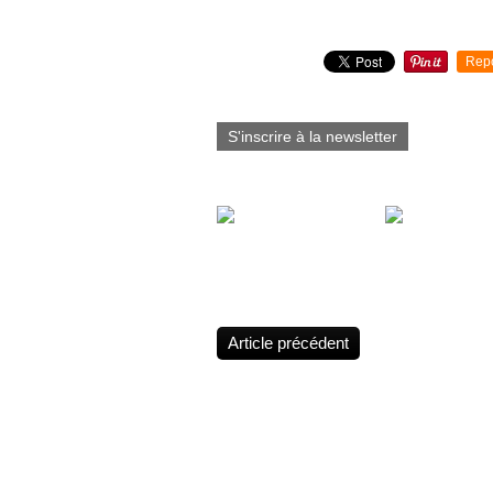
Partager cet article
Rep
S'inscrire à la newsletter
Vous aimerez aussi :
Eagle Tattoo A
studio cris tattoo 83
nouveau look
Article précédent