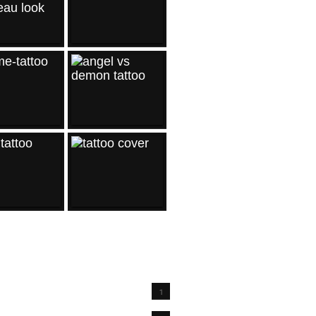
IVES
1