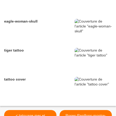
eagle-woman-skull
tiger tattoo
tattoo cover
< tatouage mer et
Roses-Papillons-montre-