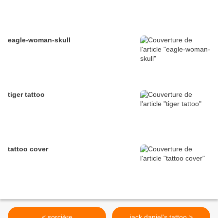
eagle-woman-skull
tiger tattoo
tattoo cover
< sorcière
jack daniel's tattoo >