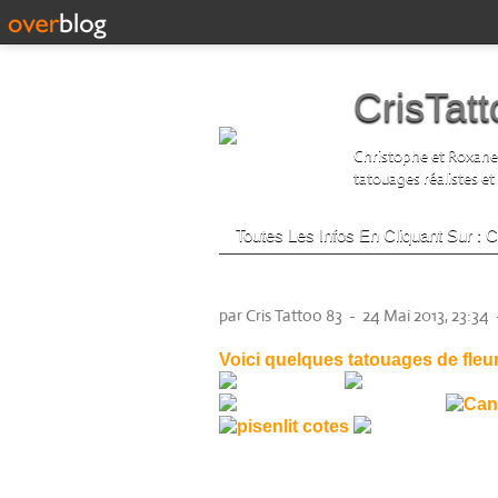
CrisTat
Christophe et Roxane D
tatouages réalistes et
Toutes Les Infos En Cliquant Sur :
tatouages jolies fleurs
par Cris Tattoo 83
-
24 Mai 2013, 23:34
Voici quelques tatouages de fleur