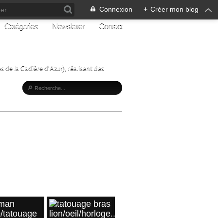
Connexion
+
Créer mon blog
Catégories
Newsletter
Contact
s de la Cadière d'Azur), réalisent des
Z-MOI
e ma page
CLES RÉCENTS