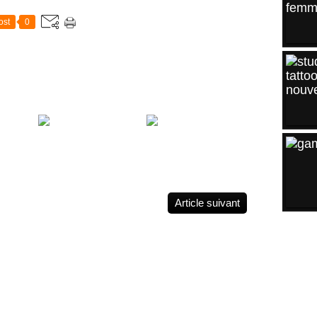
ost
0
Eagle Tattoo Arm
game-tattoo
oo 83
Article suivant
ARCH
2026
Août