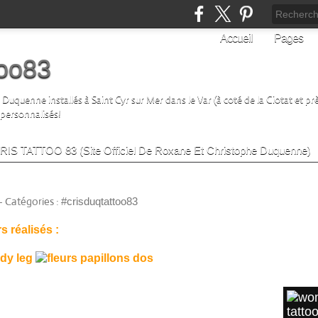
Accueil
Pages
too83
uquenne installés à Saint Cyr sur Mer dans le Var (à coté de la Ciotat et prè
 personnalisés!
 CRIS TATTOO 83 (Site Officiel De Roxane Et Christophe Duquenne)
SUIVE
-
Catégories :
#crisduqtattoo83
Lik
s réalisés :
ARTI