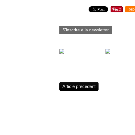
Partager cet article
Rep
S'inscrire à la newsletter
Vous aimerez aussi :
tatouage bras
studio cris tatt
lion/oeil/horloge...
nouveau look
Article précédent